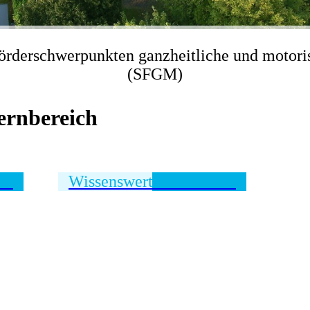
örderschwerpunkten ganzheitliche und motor
(SFGM)
ernbereich
at
Wissenswertes für Eltern