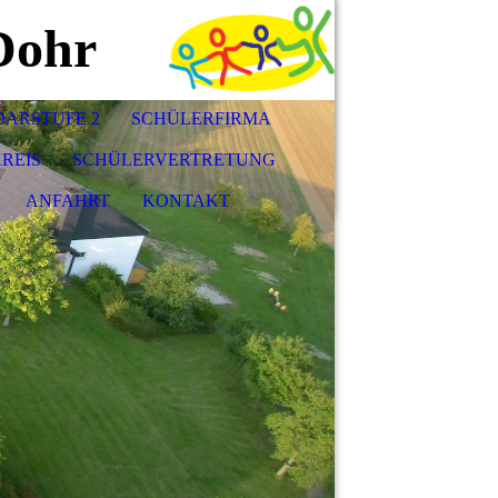
Dohr
ARSTUFE 2
SCHÜLERFIRMA
REIS
SCHÜLERVERTRETUNG
ANFAHRT
KONTAKT