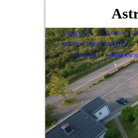
Ast
STARTSEITE
UNSERE AUFG
ARBEITSGEMEINSCHAFTEN
PARTNER
PARTNERSC