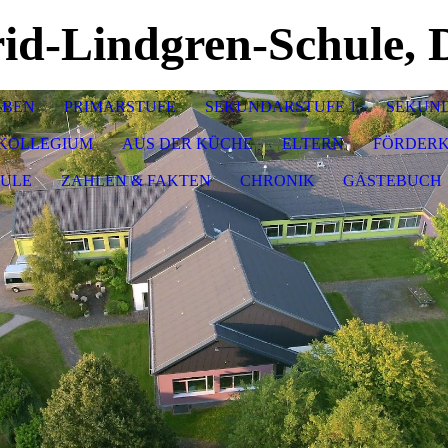
rid-Lindgren-Schule, 
ABEN
PRIMARSTUFE
SEKUNDARSTUFE 1
SEKUND
KOLLEGIUM
AUS DER KÜCHE
ELTERN
FÖRDERK
HULE
ZAHLEN & FAKTEN
CHRONIK
GÄSTEBUCH