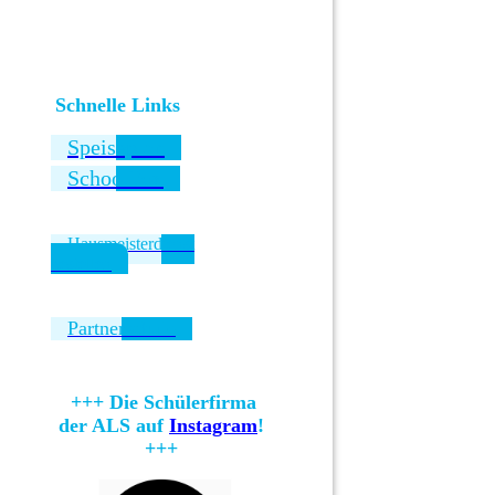
Schnelle Links
Speiseplan
SchoolFox
Hausmeisterdienst
bestellen
Partnerschule
+++ Die Schülerfirma
der ALS auf
Instagram
!
+++